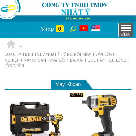
Shop
0
CÔNG TY TNHH TMDV NHẤT Ý I ỐNG NỐI MỀM I VAN CÔNG
NGHIỆP I MÁY KHOAN I MÁY CẮT I ĐÁ MÀI I QUE HÀN I BU LÔNG I
LÔNG ĐỀN
Máy Khoan