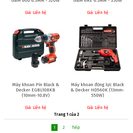
GBM 600 6.5MM - 320W
GBM 6RE 6.5MM - 350W
Giá: Liên hệ
Giá: Liên hệ
Máy khoan Pin Black &
Máy khoan động lực Black
Decker EGBL108KB
& Decker HD560K (13mm-
(10mm-10,8V)
550W)
Giá: Liên hệ
Giá: Liên hệ
Trang 1 của 2
1
2
Tiếp