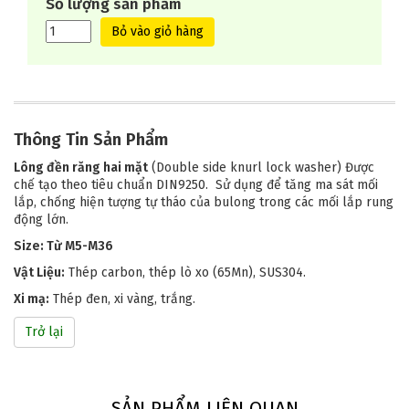
Số lượng sản phẩm
Bỏ vào giỏ hàng
Thông Tin S
ả
n Ph
ẩ
m
Lông đền răng hai mặt
(Double side knurl lock washer) Được
chế tạo theo tiêu chuẩn DIN9250. Sử dụng để tăng ma sát mối
lắp, chống hiện tượng tự tháo của bulong trong các mối lắp rung
động lớn.
Size: Từ M5-M36
Vật Liệu:
Thép carbon, thép lò xo (65Mn), SUS304.
Xi mạ:
Thép đen, xi vàng, trắng.
Trở lại
SẢN PHẨM LIÊN QUAN