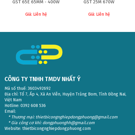
GST 65E 65MM - 400W
GST 25M 670W
Giá: Liên hệ
Giá: Liên hệ
CÔNG TY TNHH TMDV NHẤT Ý
Mã số thuế: 3603492692
Địa chỉ: Tổ 7, Ấp 4, Xã An Viễn, Huyện Trảng Bom, Tỉnh Đồng Nai,
Việt Nam
Hotline: 0392 608 536
Email:
* Thương mại: thietbicongnghiepdongphuong@gmail.com
* Gia công cơ khí: dongphuonghh@gmail.com
Website:
thietbicongnghiepdongphuong.com