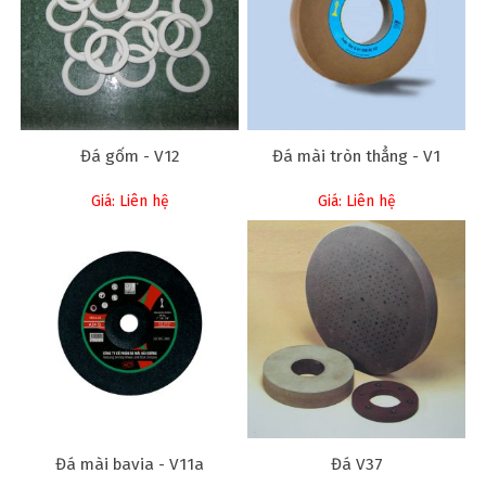
Đá gốm - V12
Đá mài tròn thẳng - V1
Giá: Liên hệ
Giá: Liên hệ
Đá mài bavia - V11a
Đá V37