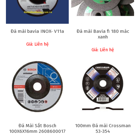
Đá mài bavia INOX- V11a
Đá mài Bavia fi 180 mác
xanh
Giá: Liên hệ
Giá: Liên hệ
Đá Mài Sắt Bosch
100mm Đá mài Crossman
100X6X16mm 2608600017
53-354