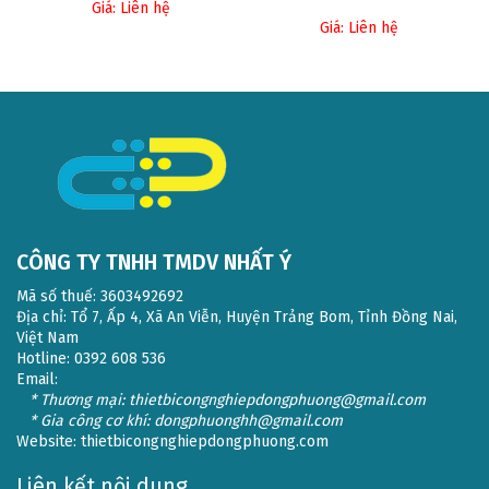
Giá: Liên hệ
Giá: Liên hệ
CÔNG TY TNHH TMDV NHẤT Ý
Mã số thuế: 3603492692
Địa chỉ: Tổ 7, Ấp 4, Xã An Viễn, Huyện Trảng Bom, Tỉnh Đồng Nai,
Việt Nam
Hotline: 0392 608 536
Email:
* Thương mại: thietbicongnghiepdongphuong@gmail.com
* Gia công cơ khí: dongphuonghh@gmail.com
Website:
thietbicongnghiepdongphuong.com
Liên kết nội dung