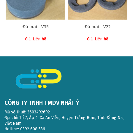
Đá mài - V35
Đá mài - V22
Giá: Liên hệ
Giá: Liên hệ
CÔNG TY TNHH TMDV NHẤT Ý
Mã số thuế: 3603492692
Địa chỉ: Tổ 7, Ấp 4, Xã An Viễn, Huyện Trảng Bom, Tỉnh Đồng Nai,
Việt Nam
Hotline: 0392 608 536