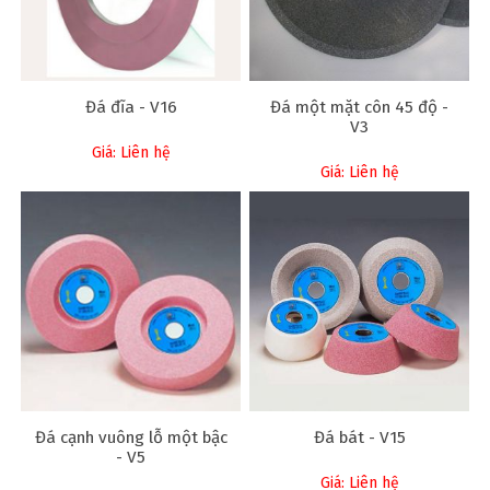
Đá đĩa - V16
Đá một mặt côn 45 độ -
V3
Giá: Liên hệ
Giá: Liên hệ
Đá cạnh vuông lỗ một bậc
Đá bát - V15
- V5
Giá: Liên hệ