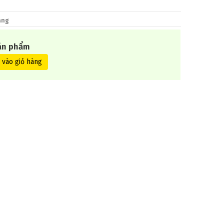
àng
ản phẩm
 vào giỏ hàng