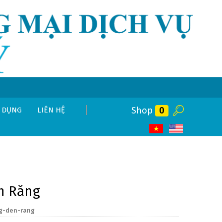
Shop
0
 DỤNG
LIÊN HỆ
n Răng
g-den-rang