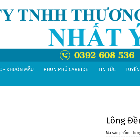
C - KHUÔN MẪU
PHUN PHỦ CARBIDE
TIN TỨC
TUYỂN
Lông Đề
Mã sản phẩm
lon