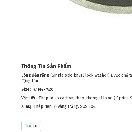
Thông Tin S
ả
n Ph
ẩ
m
Lông đền răng
(Single side knurl lock washer) Được chế t
động lớn.
Size: Từ M4-M20
Vật Liệu:
Thép lò xo carbon, thép không gỉ lò xo ( Spring S
Xi mạ:
Thép đen, xi vàng trắng, SUS 304.
Trở lại