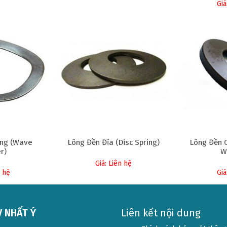
Giá
ng (Wave
Lông Đền Đĩa (Disc Spring)
Lông Đền C
r)
W
Giá: Liên hệ
n hệ
Giá
 NHẤT Ý
Liên kết nội dung