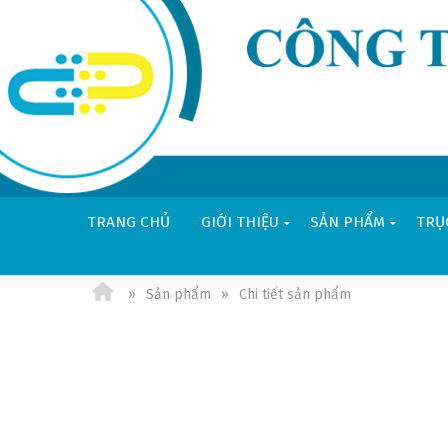
TRANG CHỦ
GIỚI THIỆU
SẢN PHẨM
TRỤ
VI
EN
Sản phẩm
Chi tiết sản phẩm