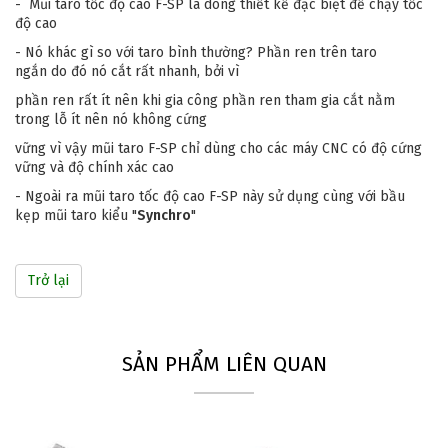
- Mũi taro tốc độ cao F-SP là dòng thiết kế đặc biệt để chạy tốc
độ cao
- Nó khác gì so với taro bình thường? Phần ren trên taro
ngắn do đó nó cắt rất nhanh, bởi vì
phần ren rất ít nên khi gia công phần ren tham gia cắt nằm
trong lỗ ít nên nó không cứng
vững vì vậy mũi taro F-SP chỉ dùng cho các máy CNC có độ cứng
vững và độ chính xác cao
- Ngoài ra mũi taro tốc độ cao F-SP này sử dụng cùng với bầu
kẹp mũi taro kiểu "
Synchro
"
Trở lại
SẢN PHẨM LIÊN QUAN