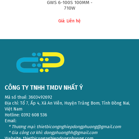
GWS 6-100S 100MM -
710W
Giá: Liên hệ
CÔNG TY TNHH TMDV NHẤT Ý
Mã số thuế: 3603492692
Địa chỉ: Tổ 7, Ấp 4, Xã An Viễn, Huyện Trảng Bom, Tỉnh Đồng Nai,
Việt Nam
Hotline: 0392 608 536
Email:
* Thương mại: thietbicongnghiepdongphuong@gmail.com
* Gia công cơ khí: dongphuonghh@gmail.com
Website:
thietbicongnghiepdongphuong.com