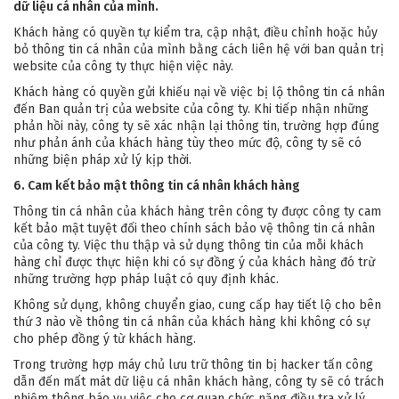
dữ liệu cá nhân của mình.
Khách hàng có quyền tự kiểm tra, cập nhật, điều chỉnh hoặc hủy
bỏ thông tin cá nhân của mình bằng cách liên hệ với ban quản trị
website của công ty thực hiện việc này.
Khách hàng có quyền gửi khiếu nại về việc bị lộ thông tin cá nhân
đến Ban quản trị của website của công ty. Khi tiếp nhận những
phản hồi này, công ty sẽ xác nhận lại thông tin, trường hợp đúng
như phản ánh của khách hàng tùy theo mức độ, công ty sẽ có
những biện pháp xử lý kịp thời.
6. Cam kết bảo mật thông tin cá nhân khách hàng
Thông tin cá nhân của khách hàng trên công ty được công ty cam
kết bảo mật tuyệt đối theo chính sách bảo vệ thông tin cá nhân
của công ty. Việc thu thập và sử dụng thông tin của mỗi khách
hàng chỉ được thực hiện khi có sự đồng ý của khách hàng đó trừ
những trường hợp pháp luật có quy định khác.
Không sử dụng, không chuyển giao, cung cấp hay tiết lộ cho bên
thứ 3 nào về thông tin cá nhân của khách hàng khi không có sự
cho phép đồng ý từ khách hàng.
Trong trường hợp máy chủ lưu trữ thông tin bị hacker tấn công
dẫn đến mất mát dữ liệu cá nhân khách hàng, công ty sẽ có trách
nhiệm thông báo vụ việc cho cơ quan chức năng điều tra xử lý