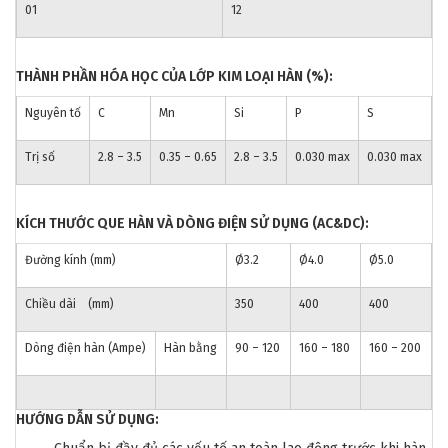
01
12
THÀNH PHẦN HÓA HỌC CỦA LỚP KIM LOẠI HÀN (%):
Nguyên tố
C
Mn
Si
P
S
Trị số
2.8 – 3.5
0.35 – 0.65
2.8 – 3.5
0.030 max
0.030 max
KÍCH THƯỚC QUE HÀN VÀ DÒNG ĐIỆN SỬ DỤNG (AC&DC):
Đường kính (mm)
Ø3.2
Ø4.0
Ø5.0
Chiều dài (mm)
350
400
400
Dòng điện hàn (Ampe)
Hàn bằng
90 – 120
160 – 180
160 – 200
H
ƯỚNG DẪN SỬ DỤNG: