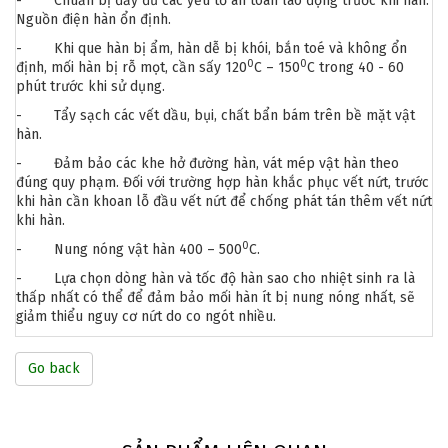
- Chuẩn bị đầy đủ các yếu tố an toàn lao động trước khi hàn.
Nguồn điện hàn ổn định.
- Khi que hàn bị ẩm, hàn dễ bị khói, bắn toé và không ổn
0
0
định, mối hàn bị rỗ mọt, cần sấy 120
C – 150
C trong 40 - 60
phút trước khi sử dụng.
- Tẩy sạch các vết dầu, bụi, chất bẩn bám trên bề mặt vật
hàn.
- Đảm bảo các khe hở đường hàn, vát mép vật hàn theo
đúng quy phạm. Đối với trường hợp hàn khắc phục vết nứt, trước
khi hàn cần khoan lỗ đầu vết nứt để chống phát tán thêm vết nứt
khi hàn.
0
- Nung nóng vật hàn 400 – 500
C.
- Lựa chọn dòng hàn và tốc độ hàn sao cho nhiệt sinh ra là
thấp nhất có thể để đảm bảo mối hàn ít bị nung nóng nhất, sẽ
giảm thiểu nguy cơ nứt do co ngót nhiều.
Go back