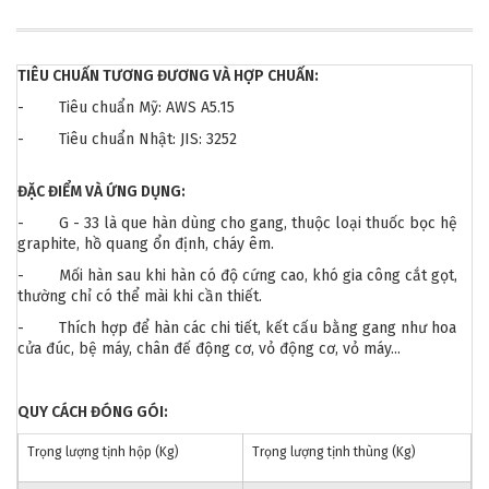
TIÊU CHUẨN TƯƠNG ĐƯƠNG VÀ HỢP CHUẨN:
- Tiêu chuẩn Mỹ: AWS A5.15
- Tiêu chuẩn Nhật: JIS: 3252
ĐẶC ĐIỂM VÀ ỨNG DỤNG:
- G - 33 là que hàn dùng cho gang, thuộc loại thuốc bọc hệ
graphite, hồ quang ổn định, cháy êm.
- Mối hàn sau khi hàn có độ cứng cao, khó gia công cắt gọt,
thường chỉ có thể mài khi cần thiết.
- Thích hợp để hàn các chi tiết, kết cấu bằng gang như hoa
cửa đúc, bệ máy, chân đế động cơ, vỏ động cơ, vỏ máy...
QUY CÁCH ĐÓNG GÓI:
Trọng lượng tịnh hộp (Kg)
Trọng lượng tịnh thùng (Kg)